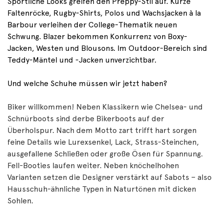
Sportliche Looks greifen den Preppy-Stil auf. Kurze
Faltenröcke, Rugby-Shirts, Polos und Wachsjacken à la
Barbour verleihen der College-Thematik neuen
Schwung. Blazer bekommen Konkurrenz von Boxy-
Jacken, Westen und Blousons. Im Outdoor-Bereich sind
Teddy-Mäntel und -Jacken unverzichtbar.
Und welche Schuhe müssen wir jetzt haben?
Biker willkommen! Neben Klassikern wie Chelsea- und
Schnürboots sind derbe Bikerboots auf der
Überholspur. Nach dem Motto zart trifft hart sorgen
feine Details wie Lurexsenkel, Lack, Strass-Steinchen,
ausgefallene Schließen oder große Ösen für Spannung.
Fell-Booties laufen weiter. Neben knöchelhohen
Varianten setzen die Designer verstärkt auf Sabots – also
Hausschuh-ähnliche Typen in Naturtönen mit dicken
Sohlen.