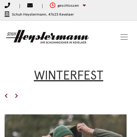
geschlossen
Schuh Heystermann,
47623 Kevelaer
WINTERFEST